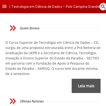
Ir
Ir
Ir
Ir

search
para
para
para
para
|
Tecnologia em Ciência de Dados – Polo Campina Grande
o
o
a
o
conteúdo
menu
busca
rodapé
Quem Somos
O Curso Superior de Tecnologia em Ciência de Dados – CD,
surgiu de uma proposta estruturada entre a Pró-Reitoria de
Graduação da UEPB e a Secretaria de Ciência, Tecnologia,
Inovação e Ensino Superior do Estado da Paraíba – SECTIES
em parceria com a Fundação de Apoio à Pesquisa do
Estado da Paraíba – FAPESQ. O curso tem durante mínima
de 4 semestres.
Leia mais
Últimas Notícias