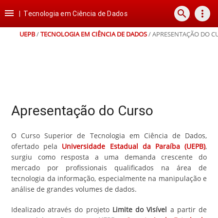
Ir
Ir
Ir
Ir

search
more_vert
para
para
para
para
|
Tecnologia em Ciência de Dados
o
o
a
o
conteúdo
menu
busca
rodapé
UEPB
/
TECNOLOGIA EM CIÊNCIA DE DADOS
/
APRESENTAÇÃO DO C
Apresentação do Curso
O Curso Superior de Tecnologia em Ciência de Dados,
ofertado pela
Universidade Estadual da Paraíba (UEPB)
,
surgiu como resposta a uma demanda crescente do
mercado por profissionais qualificados na área de
tecnologia da informação, especialmente na manipulação e
análise de grandes volumes de dados.
Idealizado através do projeto
Limite do Visível
a partir de