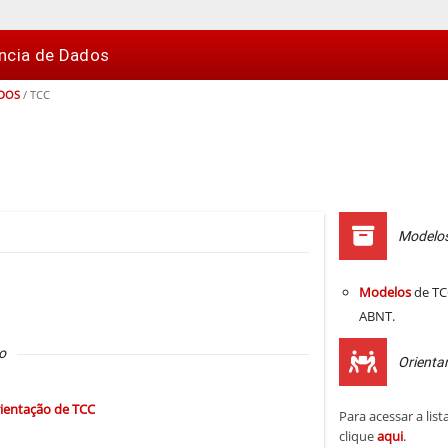
ncia de Dados
ADOS
/
TCC
Modelo
Modelos
de TC
ABNT.
o
Orienta
ientação de TCC
Para acessar a lis
clique
aqui
.