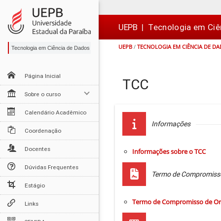
Ir
Ir
Ir
Ir
para
para
para
para
o
o
a
o

UEPB
|
Tecnologia em Ciê
conteúdo
menu
busca
rodapé
UEPB
/
TECNOLOGIA EM CIÊNCIA DE D
Tecnologia em Ciência de Dados
Página Inicial
TCC
Sobre o curso
Calendário Acadêmico
Informações
Coordenação
Docentes
Informações sobre o TCC
Dúvidas Frequentes
Termo de Compromiss
Estágio
Termo de Compromisso de Or
Links