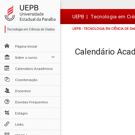
Ir
Ir
Ir
Ir
para
para
para
para
o
o
a
o

UEPB
|
Tecnologia em Ciê
conteúdo
menu
busca
rodapé
UEPB
/
TECNOLOGIA EM CIÊNCIA DE D
Tecnologia em Ciência de Dados
Página Inicial
Calendário Aca
Sobre o curso
Calendário Acadêmico
Coordenação
Docentes
Dúvidas Frequentes
Estágio
Links