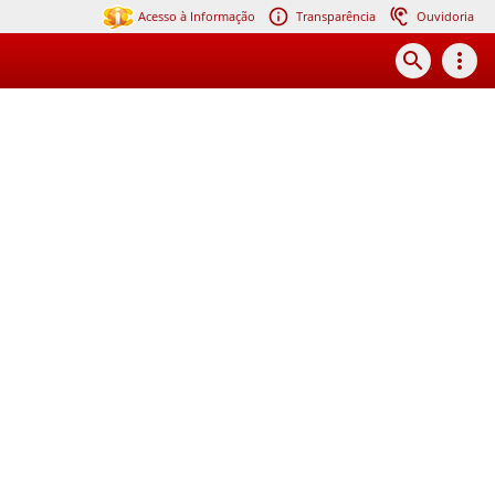
Acesso à Informação
Transparência
Ouvidoria
search
more_vert