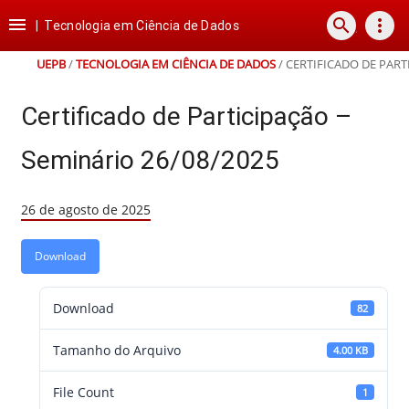
Ir
Ir
Ir
Ir

search
more_vert
para
para
para
para
|
Tecnologia em Ciência de Dados
o
o
a
o
conteúdo
menu
busca
rodapé
UEPB
/
TECNOLOGIA EM CIÊNCIA DE DADOS
/
CERTIFICADO DE PART
Certificado de Participação –
Seminário 26/08/2025
26 de agosto de 2025
Download
Download
82
Tamanho do Arquivo
4.00 KB
File Count
1