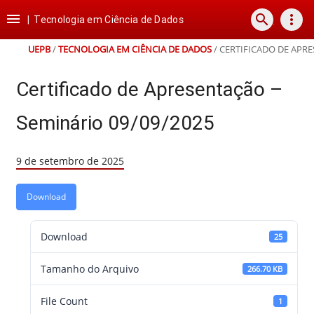
Ir
Ir
Ir
Ir

search
more_vert
para
para
para
para
|
Tecnologia em Ciência de Dados
o
o
a
o
conteúdo
menu
busca
rodapé
UEPB
/
TECNOLOGIA EM CIÊNCIA DE DADOS
/
CERTIFICADO DE APRE
Certificado de Apresentação –
Seminário 09/09/2025
9 de setembro de 2025
Download
Download
25
Tamanho do Arquivo
266.70 KB
File Count
1