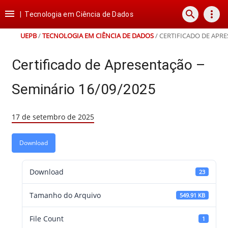
Ir
Ir
Ir
Ir

search
more_vert
para
para
para
para
|
Tecnologia em Ciência de Dados
o
o
a
o
conteúdo
menu
busca
rodapé
UEPB
/
TECNOLOGIA EM CIÊNCIA DE DADOS
/
CERTIFICADO DE APRE
Certificado de Apresentação –
Seminário 16/09/2025
17 de setembro de 2025
Download
Download
23
Tamanho do Arquivo
549.91 KB
File Count
1