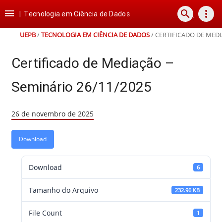
Ir
Ir
Ir
Ir

search
more_vert
para
para
para
para
|
Tecnologia em Ciência de Dados
o
o
a
o
conteúdo
menu
busca
rodapé
UEPB
/
TECNOLOGIA EM CIÊNCIA DE DADOS
/
CERTIFICADO DE MEDI
Certificado de Mediação –
Seminário 26/11/2025
26 de novembro de 2025
Download
Download
6
Tamanho do Arquivo
232.96 KB
File Count
1