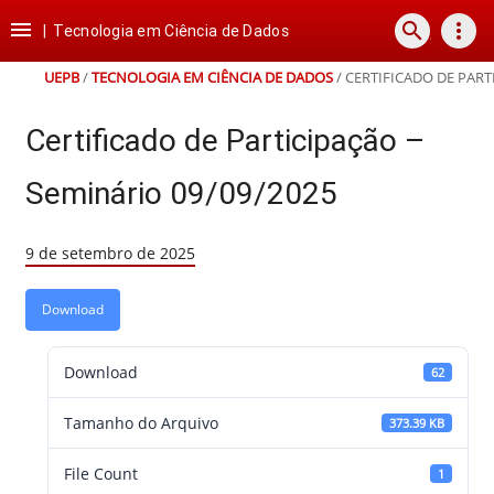
Ir
Ir
Ir
Ir

search
more_vert
para
para
para
para
|
Tecnologia em Ciência de Dados
o
o
a
o
conteúdo
menu
busca
rodapé
UEPB
/
TECNOLOGIA EM CIÊNCIA DE DADOS
/
CERTIFICADO DE PART
Certificado de Participação –
Seminário 09/09/2025
9 de setembro de 2025
Download
Download
62
Tamanho do Arquivo
373.39 KB
File Count
1