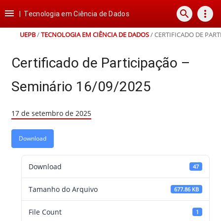
Ir
Ir
Ir
Ir

search
more_vert
para
para
para
para
|
Tecnologia em Ciência de Dados
o
o
a
o
conteúdo
menu
busca
rodapé
UEPB
/
TECNOLOGIA EM CIÊNCIA DE DADOS
/
CERTIFICADO DE PART
Certificado de Participação –
Seminário 16/09/2025
17 de setembro de 2025
Download
Download
47
Tamanho do Arquivo
677.86 KB
File Count
1