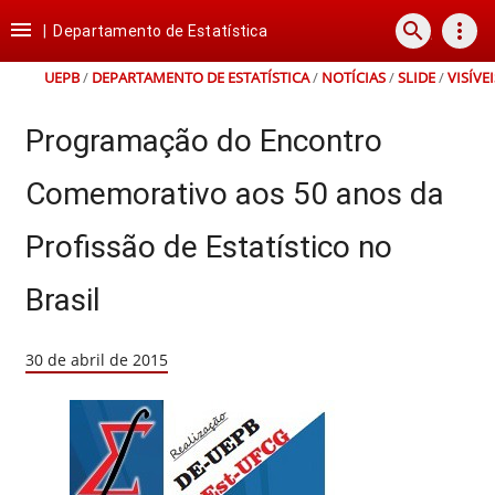
Ir
Ir
Ir
Ir

search
more_vert
para
para
para
para
|
Departamento de Estatística
o
o
a
o
conteúdo
menu
busca
rodapé
UEPB
/
DEPARTAMENTO DE ESTATÍSTICA
/
NOTÍCIAS
/
SLIDE
/
VISÍVEI
Programação do Encontro
Comemorativo aos 50 anos da
Profissão de Estatístico no
Brasil
30 de abril de 2015