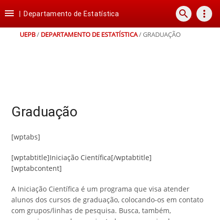
Ir
Ir
Ir
Ir

search
more_vert
para
para
para
para
|
Departamento de Estatística
o
o
a
o
conteúdo
menu
busca
rodapé
UEPB
/
DEPARTAMENTO DE ESTATÍSTICA
/
GRADUAÇÃO
Graduação
[wptabs]
[wptabtitle]Iniciação Científica[/wptabtitle]
[wptabcontent]
A Iniciação Científica é um programa que visa atender
alunos dos cursos de graduação, colocando-os em contato
com grupos/linhas de pesquisa. Busca, também,