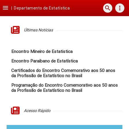
Ir
Ir
Ir
Ir

search
more_vert
para
para
para
para
|
Departamento de Estatística
o
o
a
o
conteúdo
menu
busca
rodapé
Últimas Notícias
Encontro Mineiro de Estatistica
Encontro Paraibano de Estatística
Certificados do Encontro Comemorativo aos 50 anos
da Profissão de Estatístico no Brasil
Programação do Encontro Comemorativo aos 50 anos
da Profissão de Estatístico no Brasil
Acesso Rápido