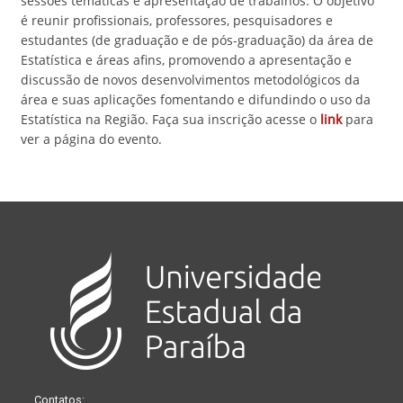
sessões temáticas e apresentação de trabalhos. O objetivo
é reunir profissionais, professores, pesquisadores e
estudantes (de graduação e de pós-graduação) da área de
Estatística e áreas afins, promovendo a apresentação e
discussão de novos desenvolvimentos metodológicos da
área e suas aplicações fomentando e difundindo o uso da
Estatística na Região. Faça sua inscrição acesse o
link
para
ver a página do evento.
Contatos: