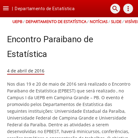
Ir
Ir
Ir
Ir

search
more_vert
para
para
para
para
|
Departamento de Estatística
o
o
a
o
conteúdo
menu
busca
rodapé
UEPB
/
DEPARTAMENTO DE ESTATÍSTICA
/
NOTÍCIAS
/
SLIDE
/
VISÍVEI
Encontro Paraibano de
Estatística
4 de abril de 2016
Nos dias 19 e 20 de maio de 2016 será realizado o Encontro
Paraibano de Estatística (EPBEST) que será realizado , no
Campus I da UEPB em Campina Grande – PB. O evento é
promovido pelos Departamentos de Estatística das
seguintes instituições: Universidade Estadual da Paraíba,
Universidade Federal de Campina Grande e Universidade
Federal da Paraíba. Dentre as atividades a serem
desenvolvidas no EPBEST, haverá minicursos, conferências,