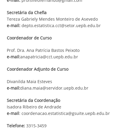
e-mail:
profsilviofernando@gmail.com
Secretária da Chefia
Tereza Gabriely Mendes Monteiro de Asevedo
e-mail:
depto.estatistica.cct@setor.uepb.edu.br
Coordenador de Curso
Prof. Dra. Ana Patrícia Bastos Peixoto
e-mail:
anapatricia@cct.uepb.edu.br
Coordenador Adjunto de Curso
Divanilda Maia Esteves
e-mail:
diana.maia@servidor.uepb.edu.br
Secretária da Coordenação
Isadora Ribeiro de Andrade
e-mail
: coordenacao.estatistica@gsuite.uepb.edu.br
Telefone:
3315-3459