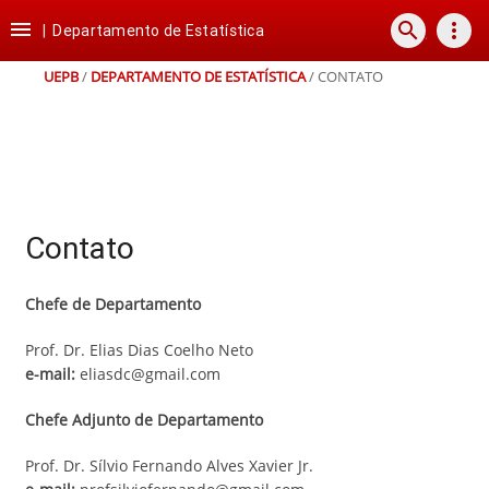
Ir
Ir
Ir
Ir

search
more_vert
para
para
para
para
|
Departamento de Estatística
o
o
a
o
conteúdo
menu
busca
rodapé
UEPB
/
DEPARTAMENTO DE ESTATÍSTICA
/
CONTATO
Contato
Chefe de Departamento
Prof. Dr. Elias Dias Coelho Neto
e-mail:
eliasdc@gmail.com
Chefe Adjunto de Departamento
Prof. Dr. Sílvio Fernando Alves Xavier Jr.