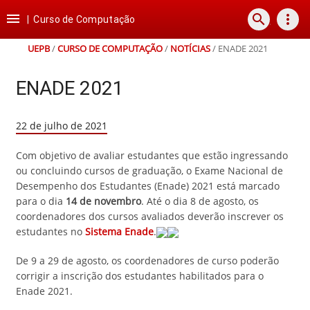
Ir
Ir
Ir
Ir

search
more_vert
para
para
para
para
|
Curso de Computação
o
o
a
o
conteúdo
menu
busca
rodapé
UEPB
/
CURSO DE COMPUTAÇÃO
/
NOTÍCIAS
/
ENADE 2021
ENADE 2021
22 de julho de 2021
Com objetivo de avaliar estudantes que estão ingressando
ou concluindo cursos de graduação, o Exame Nacional de
Desempenho dos Estudantes (Enade) 2021 está marcado
para o dia
14 de novembro
. Até o dia 8 de agosto, os
coordenadores dos cursos avaliados deverão inscrever os
estudantes no
Sistema Enade
.
De 9 a 29 de agosto, os coordenadores de curso poderão
corrigir a inscrição dos estudantes habilitados para o
Enade 2021.