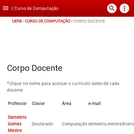
Ir
Ir
Ir
Ir

search
more_vert
para
para
para
para
|
Curso de Computação
o
o
a
o
conteúdo
menu
busca
rodapé
UEPB
/
CURSO DE COMPUTAÇÃO
/
CORPO DOCENTE
Corpo Docente
*clique no nome para acessar o currículo
lattes
de cada
docente
Professor
Classe
Área
e-mail
Demetrio
Gomes
Doutorado
Computação
demetrio.mestre@serv
Mestre