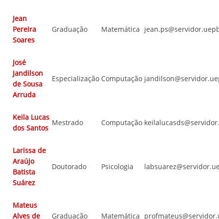
Jean
Pereira
Graduação
Matemática
jean.ps@servidor.uep
Soares
José
Jandilson
Especialização
Computação
jandilson@servidor.ue
de Sousa
Arruda
Keila Lucas
Mestrado
Computação
keilalucasds@servidor
dos Santos
Larissa de
Araújo
Doutorado
Psicologia
labsuarez@servidor.u
Batista
Suárez
Mateus
Alves de
Graduação
Matemática
profmateus@servidor.