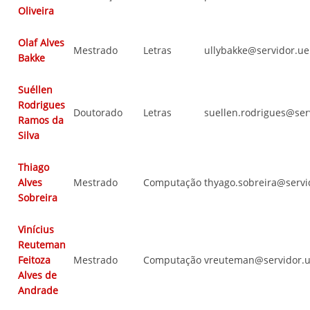
Oliveira
Olaf Alves
Mestrado
Letras
ullybakke@servidor.u
Bakke
Suéllen
Rodrigues
Doutorado
Letras
suellen.rodrigues@ser
Ramos da
Silva
Thiago
Alves
Mestrado
Computação
thyago.sobreira@servi
Sobreira
Vinícius
Reuteman
Feitoza
Mestrado
Computação
vreuteman@servidor.u
Alves de
Andrade