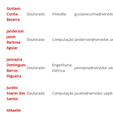
Gustavo
Cunha
Doutorado
Filosofia
gustavocunha@servido
Bezerra
Janderson
Jason
Doutorado
Computação
janderson@servidor.u
Barbosa
Aguiar
Jannayna
Domingues
Engenharia
Doutorado
jannayna@servidor.ue
Barros
Elétrica
Filgueira
Jucelio
Soares dos
Doutorado
Computação
jucelio@servidor.uepb
Santos
Mikaelle