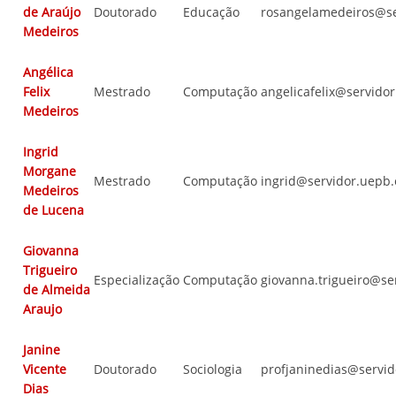
de Araújo
Doutorado
Educação
rosangelamedeiros@se
Medeiros
Angélica
Felix
Mestrado
Computação
angelicafelix@servido
Medeiros
Ingrid
Morgane
Mestrado
Computação
ingrid@servidor.uepb
Medeiros
de Lucena
Giovanna
Trigueiro
Especialização
Computação
giovanna.trigueiro@se
de Almeida
Araujo
Janine
Vicente
Doutorado
Sociologia
profjaninedias@servid
Dias