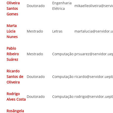
Oliveira
Engenharia
Doutorado
mikaelleoliveira@serv
Santos
Elétrica
Gomes
Marta
Lúcia
Mestrado
Letras
martalucia@servidor.
Nunes
Pablo
Ribeiro
Mestrado
Computação
prsuarez@servidor.ue
Suárez
Ricardo
Santos de
Doutorado
Computação
ricardo@servidor.uepb
Oliveira
Rodrigo
Doutorado
Computação
rodrigo@servidor.uep
Alves Costa
Rosângela