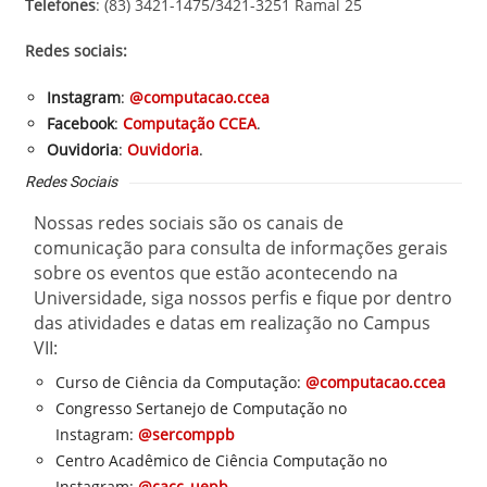
Telefones
: (83) 3421-1475/3421-3251 Ramal 25
Redes sociais:
Instagram
:
@computacao.ccea
Facebook
:
Computação CCEA
.
Ouvidoria
:
Ouvidoria
.
Redes Sociais
Nossas redes sociais são os canais de
comunicação para consulta de informações gerais
sobre os eventos que estão acontecendo na
Universidade, siga nossos perfis e fique por dentro
das atividades e datas em realização no Campus
VII:
Curso de Ciência da Computação:
@computacao.ccea
Congresso Sertanejo de Computação no
Instagram:
@sercomppb
Centro Acadêmico de Ciência Computação no
Instagram:
@cacc_uepb