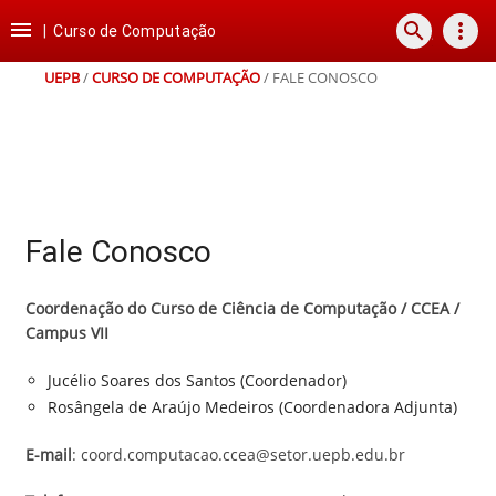
Ir
Ir
Ir
Ir

search
more_vert
para
para
para
para
|
Curso de Computação
o
o
a
o
conteúdo
menu
busca
rodapé
UEPB
/
CURSO DE COMPUTAÇÃO
/
FALE CONOSCO
Fale Conosco
Coordenação do Curso de Ciência de Computação / CCEA /
Campus VII
Jucélio Soares dos Santos (Coordenador)
Rosângela de Araújo Medeiros (Coordenadora Adjunta)
E-mail
: coord.computacao.ccea@setor.uepb.edu.br