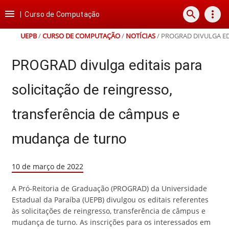
Ir
Ir
Ir
Ir

search
more_vert
para
para
para
para
|
Curso de Computação
o
o
a
o
conteúdo
menu
busca
rodapé
UEPB
/
CURSO DE COMPUTAÇÃO
/
NOTÍCIAS
/
PROGRAD DIVULGA ED
PROGRAD divulga editais para
solicitação de reingresso,
transferência de câmpus e
mudança de turno
10 de março de 2022
A Pró-Reitoria de Graduação (PROGRAD) da Universidade
Estadual da Paraíba (UEPB) divulgou os editais referentes
às solicitações de reingresso, transferência de câmpus e
mudança de turno. As inscrições para os interessados em