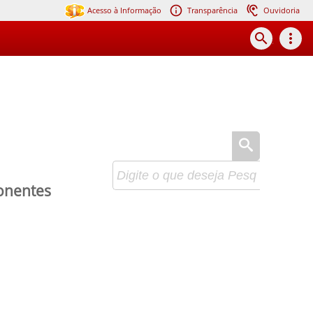
Acesso à Informação
Transparência
Ouvidoria
search
more_vert
ponentes