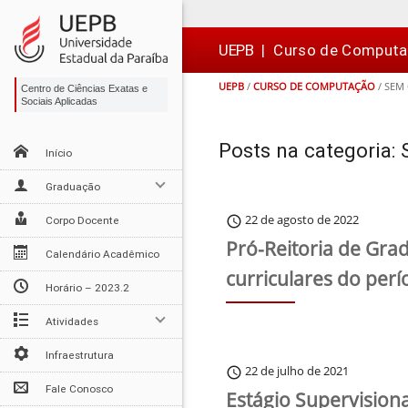
Ir
Ir
Ir
Ir
para
para
para
para
o
o
a
o

UEPB
|
Curso de Comput
conteúdo
menu
busca
rodapé
UEPB
/
CURSO DE COMPUTAÇÃO
/
SEM
Centro de Ciências Exatas e
Sociais Aplicadas
Posts na categoria:
Início
Graduação
22 de agosto de 2022
schedule
Corpo Docente
Pró-Reitoria de Gra
Calendário Acadêmico
curriculares do perí
Horário – 2023.2
Atividades
Infraestrutura
22 de julho de 2021
schedule
Fale Conosco
Estágio Supervision